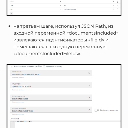
на третьем шаге, используя JSON Path, из
входной переменной «documentsIncluded»
извлекаются идентификаторы «fileId» и
помещаются в выходную переменную
«documentsIncludedFileIds».