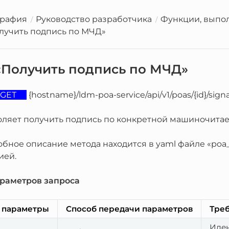
графия
Руководство разработчика
Функции, выпо
лучить подпись по МЧД»
«Получить подпись по МЧД»
GET
{hostname}/ldm-poa-service/api/v1/poas/{id}/signa
оляет получить подпись по конкретной машиночита
бное описание метода находится в yaml файле «poa_
ией.
раметров запроса
 параметры
Способ передачи параметров
Тре