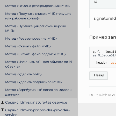
id
Метод «Отмена резервирования МЧД»
Метод «Получить список МЧД (текущие
signatureI
или рабочие копии)»
Метод «Публикация рабочей версии
МЧД»
Пример зап
Метод «Резервирование МЧД»
Метод «Скачать файл МЧД»
curl --locat
Метод «Скачать файл подписи МЧД»
aef915edce0f
Метод «Изменить ACL для объекта по id
 -header 
'ac
объекта»
Метод «Удалить МЧД»
Метод «Удалить подпись по МЧД»
Метод «Атрибутивный поиск по модели
данных»
Built with
MkD
Сервис ldm-signature-task-service
Сервис ldm-cryptopro-dss-provider-
service