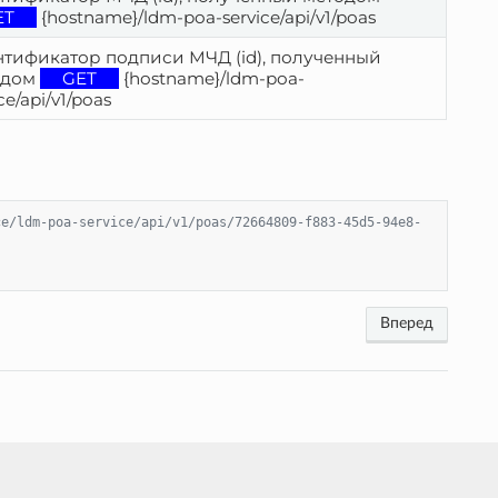
ET
 {hostname}/ldm-poa-service/api/v1/poas
тификатор подписи МЧД (id), полученный 
дом 
GET
 {hostname}/ldm-poa-
ce/api/v1/poas
ce/ldm-poa-service/api/v1/poas/72664809-f883-45d5-94e8-