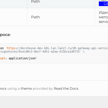
Path
G
Иден
d
Path
мето
servi
роса:
ion 
'https
:
//docshouse-dev.k8s.lan.lanit.ru/dh-gateway-api-servi
/signatures/0cecd8c3-0ecf-4d51-a2ea-415bca1d0733' \
cept
ocs
using a
theme
provided by
Read the Docs
.