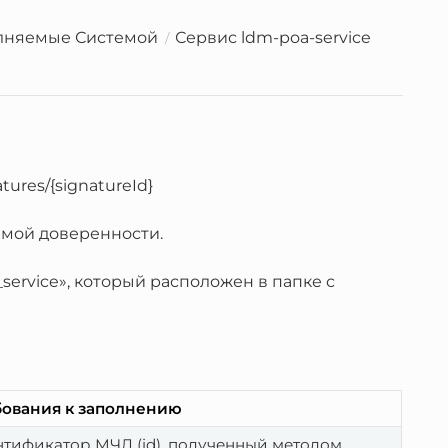
лняемые Системой
Сервис ldm-poa-service
tures/{signatureId}
емой доверенности.
service», который расположен в папке с
бования к заполнению
Идентификатор МЧД (id), полученный методом 