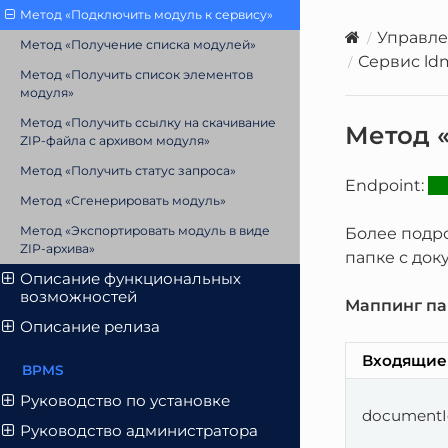
Метод «Подключить модуль к сервису»
Управле
Метод «Получение списка модулей»
Сервис ldm
Метод «Получить список элементов
модуля»
Метод «Получить ссылку на скачивание
Метод 
ZIP-файла с архивом модуля»
Метод «Получить статус запроса»
Endpoint:
Метод «Сгенерировать модуль»
Метод «Экспортировать модуль в виде
Более подро
ZIP-архива»
папке с док
Описание функциональных
возможностей
Маппинг па
Описание релиза
Входящие
BPMS
Руководство по установке
documentI
Руководство администратора