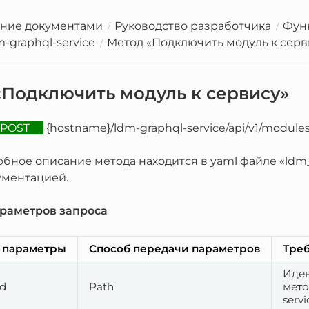
ние документами
Руководство разработчика
Фун
-graphql-service
Метод «Подключить модуль к серв
«Подключить модуль к сервису»
POST
{hostname}/ldm-graphql-service/api/v1/modules
бное описание метода находится в yaml файле «ldm_
ументацией.
раметров запроса
 параметры
Способ передачи параметров
Тре
Иден
d
Path
мето
serv