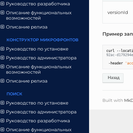
Руководство разработчика
versionId
Описание функциональных
возможностей
Описание релиза
Пример зап
КОНСТРУКТОР МИКРОФРОНТОВ
Руководство по установке
curl --locat
92ac-d179294
Руководство администратора
 -header 
'ac
Описание функциональных
возможностей
Описание релиза
ПОИСК
Built with
MkD
Руководство по установке
Руководство администратора
Руководство разработчика
Описание функциональных