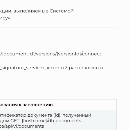
кции, выполняемые Системой
ису»
/{documentId}/versions/{versionId}/connect
signature_service», который расположен в
бования к заполнению
тификатор документа (id), полученный 
дом GET  {hostname}/dh-documents-
ice/api/v1/documents