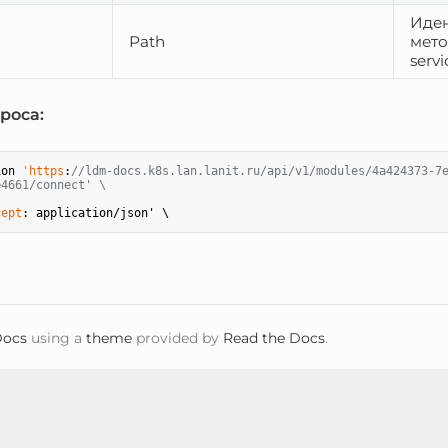
Иден
Path
мето
servi
роса:
ion 
'https
:
//ldm-docs.k8s.lan.lanit.ru/api/v1/modules/4a424373-7
e4661/connect' \
cept
ocs
using a
theme
provided by
Read the Docs
.