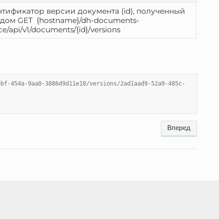
тификатор версии документа (id), полученный 
дом GET  {hostname}/dh-documents-
ce/api/v1/documents/{id}/versions
ebf-454a-9aa0-3886d9d11e18/versions/2ad1aad9-52a9-485c-