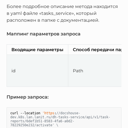
Более подробное описание метода находится
в yaml файле «tasks_service», который
расположен в папке с документацией.
Маппинг параметров запроса
Входящие параметры
Способ передачи пара
id
Path
Пример запроса:
curl --location 
'https
:
//docshouse-
dev.k8s.lan.lanit.ru/dh-tasks-service/api/v1/task-
reports/6def1b51-8583-4fa6-a0d2-
78229250e232/activate' \