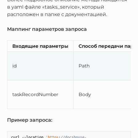
в yaml файле «tasks_service», который
расположен в папке с документацией.
Маппинг параметров запроса
Входящие параметры
Способ передачи пара
id
Path
taskRecordNumber
Body
Пример запроса:
curl --location 
'https
:
//docshouse-