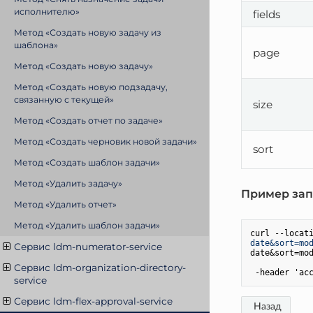
исполнителю»
fields
Метод «Создать новую задачу из
шаблона»
page
Метод «Создать новую задачу»
Метод «Создать новую подзадачу,
связанную с текущей»
size
Метод «Создать отчет по задаче»
Метод «Создать черновик новой задачи»
sort
Метод «Создать шаблон задачи»
Метод «Удалить задачу»
Пример зап
Метод «Удалить отчет»
Метод «Удалить шаблон задачи»
curl --locat
date&sort=mo
Сервис ldm-numerator-service
date&sort=mo
Сервис ldm-organization-directory-
service
Сервис ldm-flex-approval-service