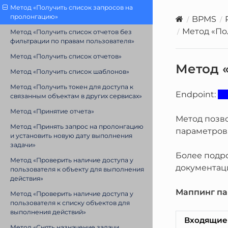
Метод «Получить список запросов на
пролонгацию»
BPMS
Метод «По
Метод «Получить список отчетов без
фильтрации по правам пользователя»
Метод «Получить список отчетов»
Метод 
Метод «Получить список шаблонов»
Метод «Получить токен для доступа к
Endpoint:
связанным объектам в других сервисах»
Метод «Принятие отчета»
Метод позво
Метод «Принять запрос на пролонгацию
параметров
и установить новую дату выполнения
задачи»
Более подро
Метод «Проверить наличие доступа у
документац
пользователя к объекту для выполнения
действия»
Маппинг па
Метод «Проверить наличие доступа у
пользователя к списку объектов для
выполнения действий»
Входящие
Метод «Снять назначение задачи