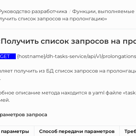
Руководство разработчика
Функции, выполняемые
лучить список запросов на пролонгацию»
«Получить список запросов на п
GET
{hostname}/dh-tasks-service/api/v1/prolongation
ляет получить из БД список запросов на пролонгац
.
бное описание метода находится в yaml файле «tasks
ией.
раметров запроса
 параметры
Способ передачи параметров
Тре