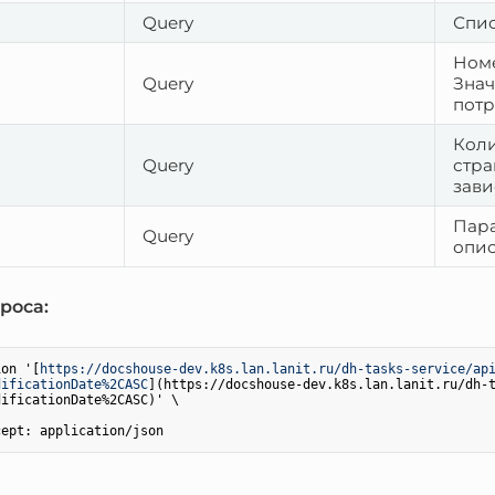
Query
Спис
Номе
Query
Знач
потр
Коли
Query
стра
зави
Пара
Query
опис
роса:
ion '[
https://docshouse-dev.k8s.lan.lanit.ru/dh-tasks-service/ap
dificationDate%2CASC
](
https://docshouse-dev.k8s.lan.lanit.ru/dh-
dificationDate%2CASC
)' \
