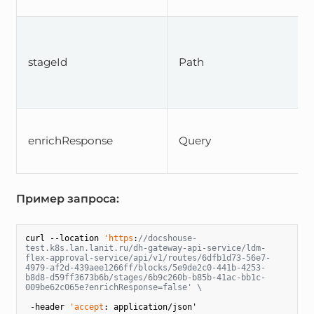
stageId
Path
enrichResponse
Query
Пример запроса:
curl --location 
'https
:
//docshouse-
test.k8s.lan.lanit.ru/dh-gateway-api-service/ldm-
flex-approval-service/api/v1/routes/6dfb1d73-56e7-
4979-af2d-439aee1266ff/blocks/5e9de2c0-441b-4253-
b8d8-d59ff3673b6b/stages/6b9c260b-b85b-41ac-bb1c-
009be62c065e?enrichResponse=false' \
 -header 
'accept